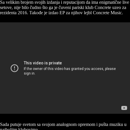
Sa velikim brojem svojih izdanja i reputacijom da ima enigmatične live
setove, nije bilo čudno što ga je čuveni pariski klub Concrete uzeo za
rezidenta 2016. Takođe je izdao EP za njihov lejbl Concrete Music.
Sada putuje svetom sa svojom analognom opremom i pušta muziku u
najboljim klubovima.