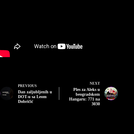
NEXT
PREVIOUS
Ples za Aleks u
Dan zaljubljenih u
beogradskom
DOT-u sa Leom
Hangaru: 771 na
Dobričić
3030