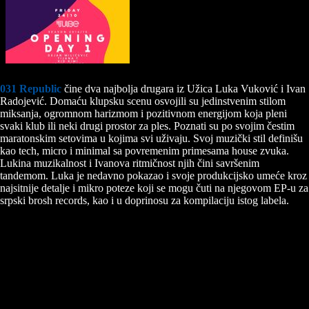
031 Republic
čine dva najbolja drugara iz Užica Luka Vuković i Ivan
Radojević. Domaću klupsku scenu osvojili su jedinstvenim stilom
miksanja, ogromnom harizmom i pozitivnom energijom koja pleni
svaki klub ili neki drugi prostor za ples. Poznati su po svojim čestim
maratonskim setovima u kojima svi uživaju. Svoj muzički stil definišu
kao tech, micro i minimal sa povremenim primesama house zvuka.
Lukina muzikalnost i Ivanova ritmičnost njih čini savršenim
tandemom. Luka je nedavno pokazao i svoje produkcijsko umeće kroz
najsitnije detalje i mikro poteze koji se mogu čuti na njegovom EP-u za
srpski brosh records, kao i u doprinosu za kompilaciju istog labela.