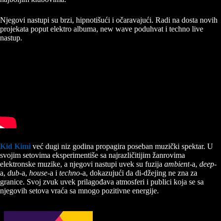
Njegovi nastupi su brzi, hipnotišući i očaravajući. Radi na dosta novih
projekata poput elektro albuma, new wave poduhvat i techno live
nastup.
Kid Kimi
već dugi niz godina propagira poseban muzički spektar. U
svojim setovima eksperimentiše sa najrazličitijim žanrovima
elektronske muzike, a njegovi nastupi uvek su fuzija
ambient
-a,
deep
-
a,
dub
-a,
house
-a i
techno
-a, dokazujući da di-džejing ne zna za
granice. Svoj zvuk uvek prilagođava atmosferi i publici koja se sa
njegovih setova vraća sa mnogo pozitivne energije.