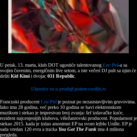
U petak, 13. marta, klub DOT ugostiće talentovanog
Leo
Pol
-a sa
svojim čuvenim, energičnim live setom, a iste večeri DJ pult sa njim će
deliti
Kid Kimi
i dvojac
031 Republic
.
Ulaznice su u prodaji putem cooltix.rs
Francuski producent
Leo Pol
je poznat po nezaustavljivim gruvovima.
Iako ima 28 godina, već preko 10 godina se bavi elektronskom
muzikom i stekao je impresivan broj zvanja: šef izdavačke kuće,
rezident najcenjenijih klubova, višežanrovski producent. Popularnost je
stekao 2015. kada je izdao anonimni EP na svom lejblu Unille. EP je
sada vredan 120 evra a tracka
You Got The Funk
ima 4 miliona
pregleda.