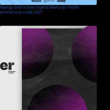
Nastup drum’n’bass legendi Marky-ja i Patifa
premešta se u klub DOT