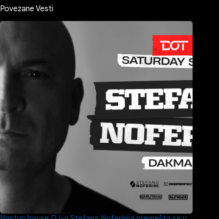
Povezane Vesti
Nastup house DJ-a Stefana Noferinija premešta se u