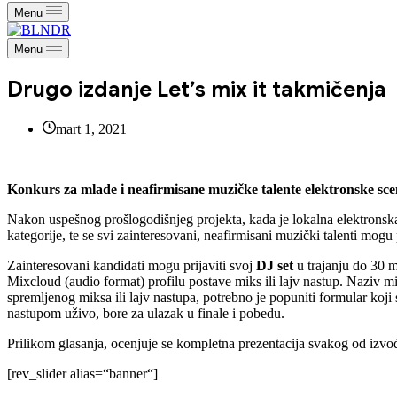
Menu
Menu
Drugo izdanje Let’s mix it takmičenja
mart 1, 2021
Konkurs za mlade i neafirmisane muzičke talente elektronske sce
Nakon uspešnog prošlogodišnjeg projekta, kada je lokalna elektronsk
kategorije, te se svi zainteresovani, neafirmisani muzički talenti mogu 
Zainteresovani kandidati mogu prijaviti svoj
DJ set
u trajanju do 30 m
Mixcloud (audio format) profilu postave miks ili lajv nastup. Naziv m
spremljenog miksa ili lajv nastupa, potrebno je popuniti formular koji
nastupom uživo, bore za ulazak u finale i pobedu.
Prilikom glasanja, ocenjuje se kompletna prezentacija svakog od izvođač
[rev_slider alias=“banner“]