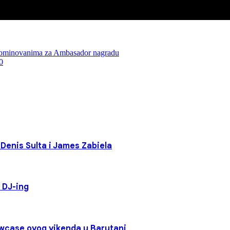
nominovanima za Ambasador nagradu
0
 Denis Sulta i James Zabiela
 DJ-ing
howcase ovog vikenda u Barutani