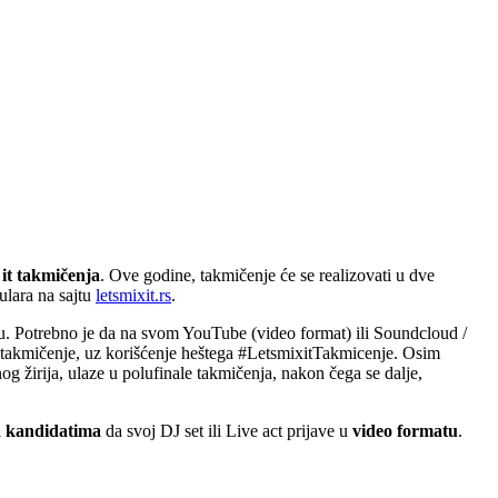
 it takmičenja
. Ove godine, takmičenje će se realizovati u dve
lara na sajtu
letsmixit.rs
.
atu. Potrebno je da na svom YouTube (video format) ili Soundcloud /
DJ takmičenje, uz korišćenje heštega #LetsmixitTakmicenje. Osim
nog žirija, ulaze u polufinale takmičenja, nakon čega se dalje,
 kandidatima
da svoj DJ set ili Live act prijave u
video formatu
.