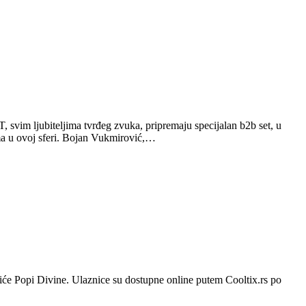
svim ljubiteljima tvrđeg zvuka, pripremaju specijalan b2b set, u
ama u ovoj sferi. Bojan Vukmirović,…
iće Popi Divine. Ulaznice su dostupne online putem Cooltix.rs po