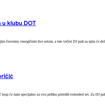
a u klubu DOT
im čuvenim, energičnim live setom, a iste večeri DJ pult sa njim će de
ričić
koja će nam specijalno za ovu priliku prirediti extended set. Za DJ pul