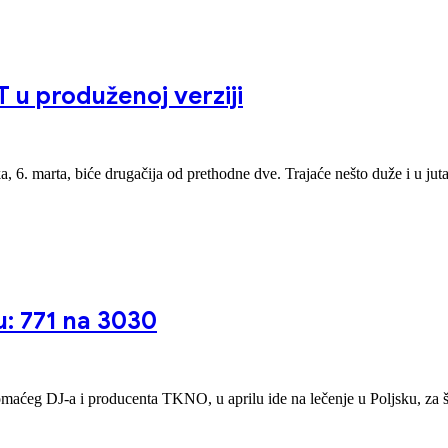
 u produženoj verziji
 6. marta, biće drugačija od prethodne dve. Trajaće nešto duže i u juta
: 771 na 3030
omaćeg DJ-a i producenta TKNO, u aprilu ide na lečenje u Poljsku, za 