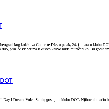
T
eogradskog kolektiva Concrete DJz, u petak, 24. januara u klubu DOT, 
hno duo, pružiće klaberima iskustvo kakvo nude muzičari koji su godin
u DOT
 All Day I Dream, Volen Sentir, gostuju u klubu DOT. Njihov domaćin b