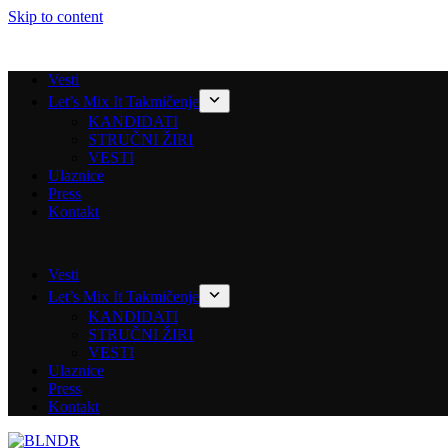
Skip to content
Vesti
Let’s Mix It Takmičenje
KANDIDATI
STRUČNI ŽIRI
VESTI
Ulaznice
Press
Kontakt
Vesti
Let’s Mix It Takmičenje
KANDIDATI
STRUČNI ŽIRI
VESTI
Ulaznice
Press
Kontakt