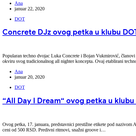
Ana
januar 22, 2020
DOT
Concrete DJz ovog petka u klubu DO
Popularan techno dvojac Luka Concrete i Bojan Vukmirović, članovi b
okviru svog tradicionalnog all nighter koncepta. Ovaj etablirani tec
Ana
januar 20, 2020
DOT
“All Day I Dream“ ovog petka u klub
Ovog petka, 17. januara, predstavnici prestižne etikete pod nazivom
ceni od 500 RSD. Predivni ritmovi, snažni groove i…