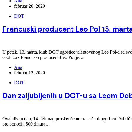
Ana
februar 20, 2020
DOT
Francuski producent Leo Pol 13. mart
U petak, 13. marta, klub DOT ugostiće talentovanog Leo Pol-a sa svoj
cooltix.rs Francuski producent Leo Pol je…
Ana
februar 12, 2020
DOT
Dan zaljubljenih u DOT-u sa Leom Dob
Ovaj divan dan, 14. februar, proslavićemo uz našu dragu Leu Dobričić 
pre ponoći i 500 dinara…