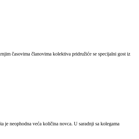
rnjim časovima članovima kolektiva pridružiće se specijalni gost iz
šta je neophodna veća količina novca. U saradnji sa kolegama