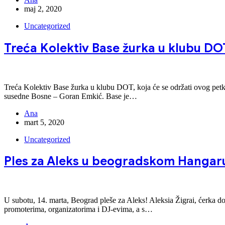
maj 2, 2020
Uncategorized
Treća Kolektiv Base žurka u klubu DOT
Treća Kolektiv Base žurka u klubu DOT, koja će se održati ovog petka,
susedne Bosne – Goran Emkić. Base je…
Ana
mart 5, 2020
Uncategorized
Ples za Aleks u beogradskom Hangaru
U subotu, 14. marta, Beograd pleše za Aleks! Aleksia Žigrai, ćerka d
promoterima, organizatorima i DJ-evima, a s…