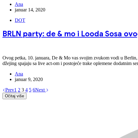
Ana
januar 14, 2020
DOT
BRLN party: de & mo i Looda Sosa ov
Ovog petka, 10. januara, De & Mo vas svojim zvukom vodi u Berlin, 
džejing spajaju sa live act-om i postojeće trake oplemene dodatnim
Ana
januar 9, 2020
Prev
1
2
3
4
5
6
Next
Očitaj više