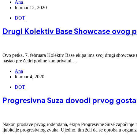
Ana
februar 12, 2020
DOT
Drugi Kolektiv Base Showcase ovog p
Ovo petka, 7. februara Kolektiv Base ekipa ima svoj drugi showcase
nastao pre četiri godine kao privatni,…
Ana
februar 4, 2020
DOT
Progresivna Suza dovodi prvog gosta
Nakon proslave prvog rođendana, ekipa Progresivne Suze započinje novu
ljubitelje progresivnog zvuka. Ujedno, tim želi da se oproba u organi