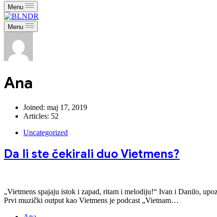
Menu
Menu
Ana
Joined: maj 17, 2019
Articles: 52
Uncategorized
Da li ste čekirali duo Vietmens?
„Vietmens spajaju istok i zapad, ritam i melodiju!“ Ivan i Danilo, up
Prvi muzički output kao Vietmens je podcast „Vietnam…
Ana