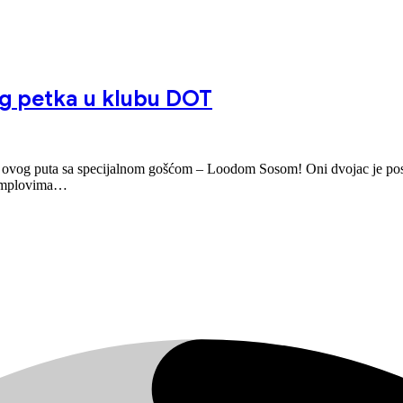
og petka u klubu DOT
ovog puta sa specijalnom gošćom – Loodom Sosom! Oni dvojac je postao
 semplovima…