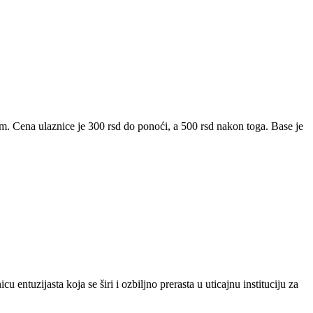
 Cena ulaznice je 300 rsd do ponoći, a 500 rsd nakon toga. Base je
tuzijasta koja se širi i ozbiljno prerasta u uticajnu instituciju za