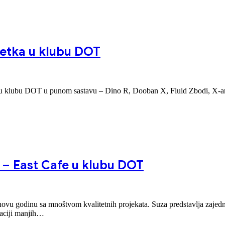
etka u klubu DOT
 u klubu DOT u punom sastavu – Dino R, Dooban X, Fluid Zbodi, X-am.
 – East Cafe u klubu DOT
 godinu sa mnoštvom kvalitetnih projekata. Suza predstavlja zajednicu en
zaciji manjih…