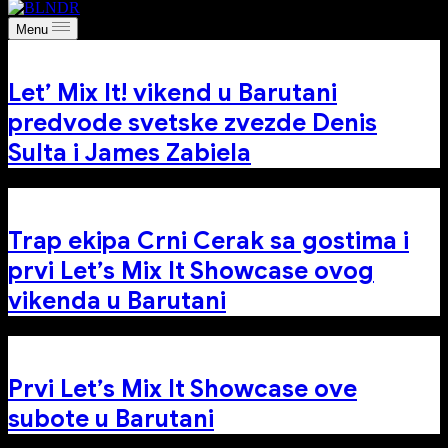
Menu
Let’ Mix It! vikend u Barutani
predvode svetske zvezde Denis
Sulta i James Zabiela
Trap ekipa Crni Cerak sa gostima i
prvi Let’s Mix It Showcase ovog
vikenda u Barutani
Prvi Let’s Mix It Showcase ove
subote u Barutani