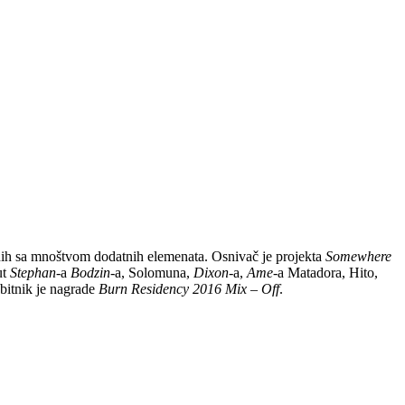
ih sa mnoštvom dodatnih elemenata. Osnivač je projekta
Somewhere
ut
Stephan
-a
Bodzin
-a, Solomuna,
Dixon
-a,
Ame
-a Matadora, Hito,
bitnik je nagrade
Burn Residency 2016 Mix – Off
.