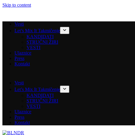
Skip to content
Vesti
Let’s Mix It Takmičenje
KANDIDATI
STRUČNI ŽIRI
VESTI
Ulaznice
Press
Kontakt
Vesti
Let’s Mix It Takmičenje
KANDIDATI
STRUČNI ŽIRI
VESTI
Ulaznice
Press
Kontakt