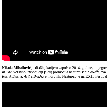
Nikola Mihailović
je di-džej karijeru započeo 2014. godine, a njegovi
In The Neighbourhood
, čiji je cilj promocija neafirmisanih di-džeje
Rub A Dub
-a,
Aril
-a
Brikha
-e i drugih. Nastupao je na EXIT Festiva