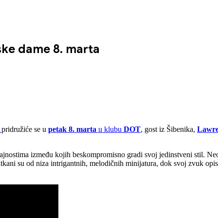
pske dame 8. marta
pridružiće se u
petak 8. marta
u klubu
DOT
, gost iz Šibenika,
Lawre
a krajnostima između kojih beskompromisno gradi svoj jedinstveni stil. 
tkani su od niza intrigantnih, melodičnih minijatura, dok svoj zvuk opis