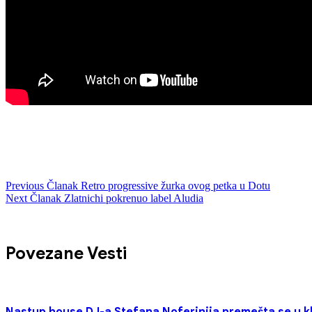
Previous
Članak
Retro progressive žurka ovog petka u Dotu
Next
Članak
Zlatnichi pokrenuo label Aludia
Povezane Vesti
Nastup house DJ-a Stefana Noferinija premešta se u 