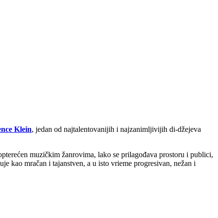
nce Klein
, jedan od najtalentovanijih i najzanimljivijih di-džejeva
Neopterećen muzičkim žanrovima, lako se prilagođava prostoru i publici,
uje kao mračan i tajanstven, a u isto vrieme progresivan, nežan i