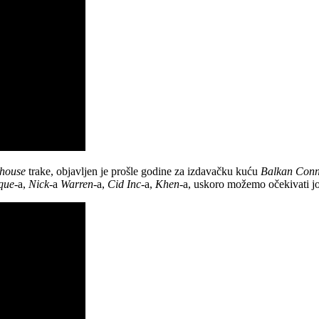
 house
trake, objavljen je prošle godine za izdavačku kuću
Balkan Conn
que
-a,
Nick
-a
Warren
-a,
Cid Inc
-a,
Khen
-a, uskoro možemo očekivati j