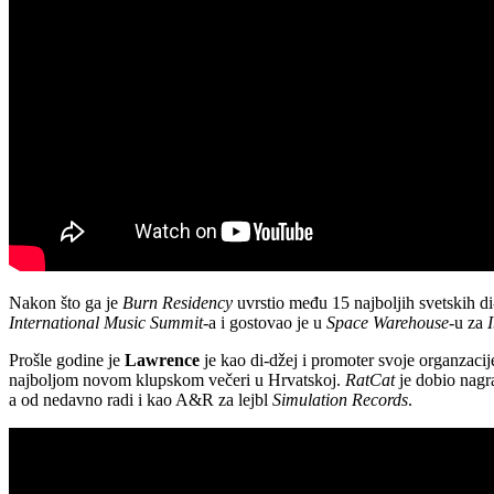
Nakon što ga je
Burn Residency
uvrstio među 15 najboljih svetskih di-
International Music Summit
-a i gostovao je u
Space Warehouse
-u za
Prošle godine je
Lawrence
je kao di-džej i promoter svoje organzaci
najboljom novom klupskom večeri u Hrvatskoj.
RatCat
je dobio nagra
a od nedavno radi i kao A&R za lejbl
Simulation Records
.