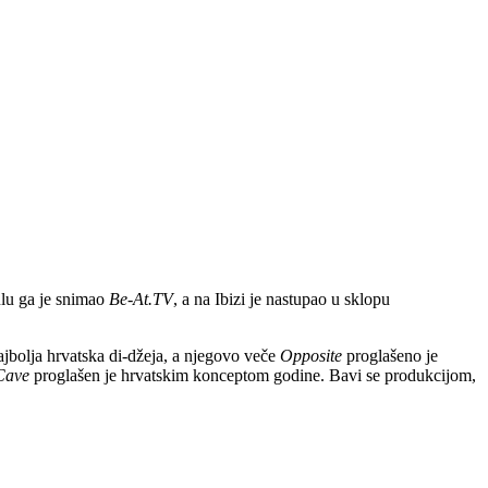
bulu ga je snimao
Be-At.TV
, a na Ibizi je nastupao u sklopu
 najbolja hrvatska di-džeja, a njegovo veče
Opposite
proglašeno je
Cave
proglašen je hrvatskim konceptom godine. Bavi se produkcijom,