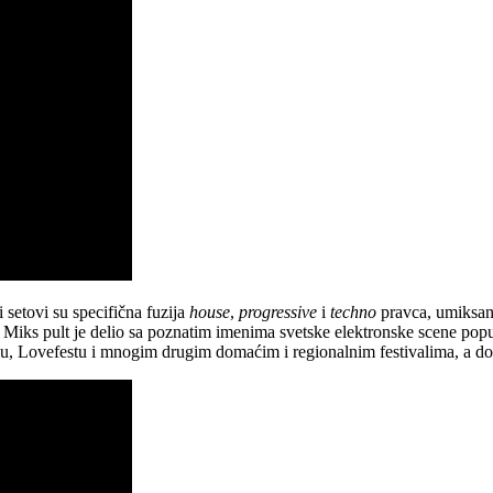
 setovi su specifična fuzija
house
,
progressive
i
techno
pravca, umiksan
va. Miks pult je delio sa poznatim imenima svetske elektronske scene pop
lu, Lovefestu i mnogim drugim domaćim i regionalnim festivalima, a do