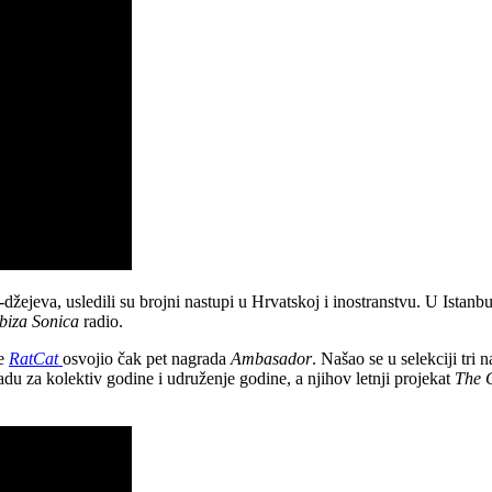
džejeva, usledili su brojni nastupi u Hrvatskoj i inostranstvu. U Istan
Ibiza Sonica
radio.
je
RatCat
osvojio čak pet nagrada
Ambasador
. Našao se u selekciji tri
du za kolektiv godine i udruženje godine, a njihov letnji projekat
The 