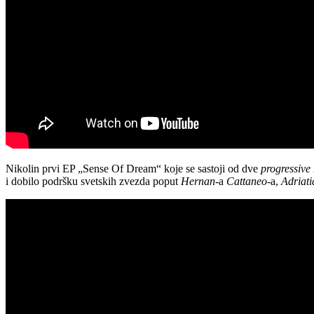
Nikolin prvi EP „Sense Of Dream“ koje se sastoji od dve
progressive
i dobilo podršku svetskih zvezda poput
Hernan
-a
Cattaneo
-a,
Adriati