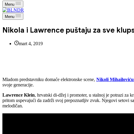
Menu
Menu
Nikola i Lawrence puštaju za sve klu
mart 4, 2019
Mladom predstavniku domaće elektronske scene,
Nikoli Mihailoviću
svoje generacije.
Lawrence Klein
, hrvatski di-džej i promoter, u stalnoj je potrazi z
pritom uspevajući da zadrži svoj prepoznatljiv zvuk. Njegovi setovi sa
melodičan.